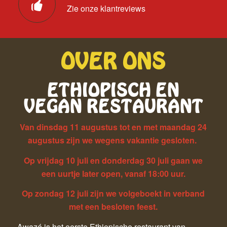
Zie onze klantreviews
OVER ONS
ETHIOPISCH EN
VEGAN RESTAURANT
Van dinsdag 11 augustus tot en met maandag 24
augustus zijn we wegens vakantie gesloten.
Op vrijdag 10 juli en donderdag 30 juli gaan we
een uurtje later open, vanaf 18:00 uur.
Op zondag 12 juli zijn we volgeboekt in verband
met een besloten feest.
Awazé is het eerste Ethiopische restaurant van