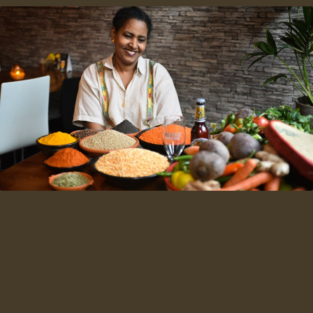
Absolutely amazing food, wonderful to
Awazé een fijn restaurant. Met
have such an awesome vegan meal so
vriendelijke bediening , je wordt
hartelijk ontvangen. Ethiopische
close to home!
restaurant in Amersfoort was er nog
Cosy atmosphere
·
Lekker eten
niet en vind ik het een aanwinst.